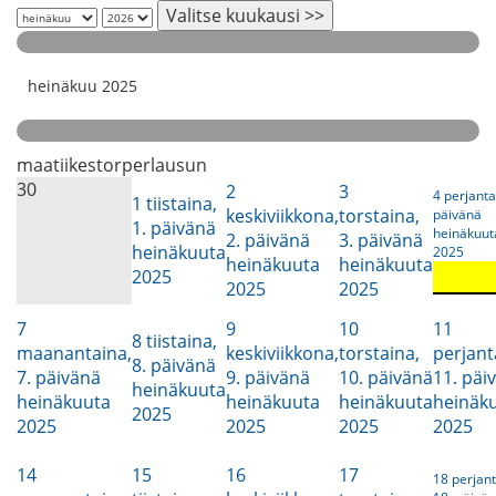
Valitse kuukausi >>
heinäkuu 2025
maa
tii
kes
tor
per
lau
sun
30
2
3
4
perjanta
1
tiistaina,
keskiviikkona,
torstaina,
päivänä
1. päivänä
heinäkuut
2. päivänä
3. päivänä
heinäkuuta
2025
heinäkuuta
heinäkuuta
2025
2025
2025
7
9
10
11
8
tiistaina,
maanantaina,
keskiviikkona,
torstaina,
perjant
8. päivänä
7. päivänä
9. päivänä
10. päivänä
11. päi
heinäkuuta
heinäkuuta
heinäkuuta
heinäkuuta
heinäk
2025
2025
2025
2025
2025
14
15
16
17
18
perjant