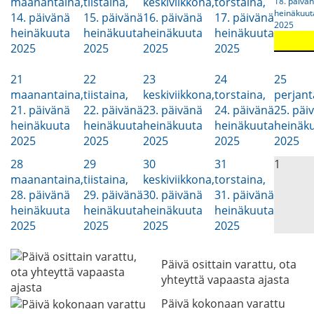
maanantaina,
tiistaina,
keskiviikkona,
torstaina,
18. päivä
heinäkuut
14. päivänä
15. päivänä
16. päivänä
17. päivänä
2025
heinäkuuta
heinäkuuta
heinäkuuta
heinäkuuta
2025
2025
2025
2025
21
22
23
24
25
maanantaina,
tiistaina,
keskiviikkona,
torstaina,
perjant
21. päivänä
22. päivänä
23. päivänä
24. päivänä
25. päi
heinäkuuta
heinäkuuta
heinäkuuta
heinäkuuta
heinäk
2025
2025
2025
2025
2025
28
29
30
31
1
maanantaina,
tiistaina,
keskiviikkona,
torstaina,
28. päivänä
29. päivänä
30. päivänä
31. päivänä
heinäkuuta
heinäkuuta
heinäkuuta
heinäkuuta
2025
2025
2025
2025
Päivä osittain varattu, ota
yhteyttä vapaasta ajasta
Päivä kokonaan varattu