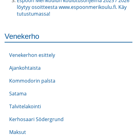
Espoon Merikoulun koulutusohjelma 2025 / 2026
löytyy osoitteesta www.espoonmerikoulu.fi. Käy
tutustumassa!
Venekerho
Venekerhon esittely
Ajankohtaista
Kommodorin palsta
Satama
Talvitelakointi
Kerhosaari Södergrund
Maksut